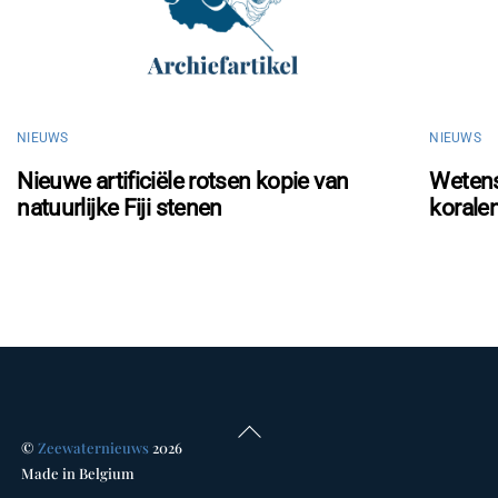
NIEUWS
NIEUWS
Nieuwe artificiële rotsen kopie van
Wetens
natuurlijke Fiji stenen
koralen
Back
©
Zeewaternieuws
2026
To
Made in Belgium
Top