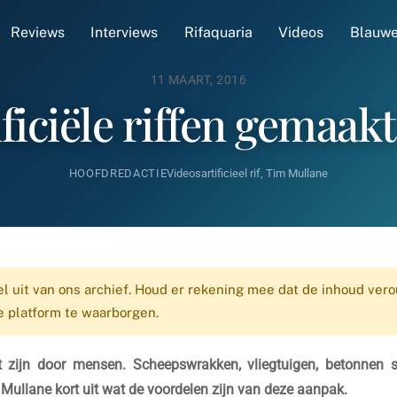
Reviews
Interviews
Rifaquaria
Videos
Blauwe
11 MAART, 2016
ificiële riffen gemaak
HOOFDREDACTIE
Videos
artificieel rif
,
Tim Mullane
el uit van ons archief. Houd er rekening mee dat de inhoud vero
we platform te waarborgen.
 zijn door mensen. Scheepswrakken, vliegtuigen, betonnen st
m Mullane kort uit wat de voordelen zijn van deze aanpak.